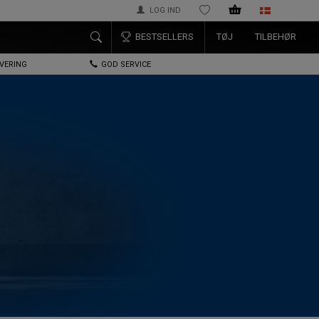
LOG IND
ØNSKELISTE
BESTSELLERS
TØJ
TILBEHØR
EVERING
GOD SERVICE