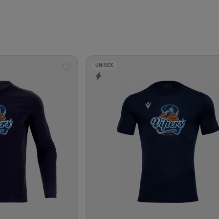
UNISEX
Tilføj
til
ønskeliste