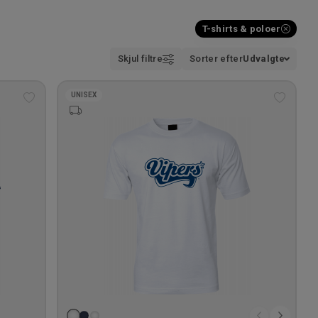
T-shirts & poloer
Skjul filtre
Sorter efter
Udvalgte
UNISEX
Tilføj
Tilføj
til
til
ønskeliste
ønskeli