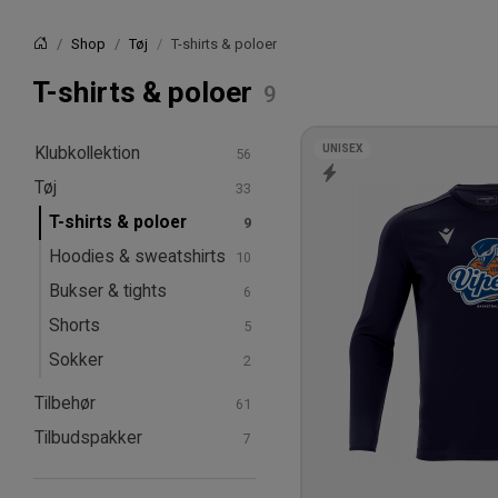
Shop
Tøj
T-shirts & poloer
Forside
T-shirts & poloer
UNISEX
Klubkollektion
Tøj
T-shirts & poloer
Hoodies & sweatshirts
Bukser & tights
Shorts
Sokker
Tilbehør
Tilbudspakker
Bolde
Kasketter & huer