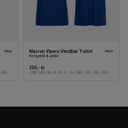
Macron Vipers Vendbar T-shirt
Kongeblå & white
250,- kr.
5XL
3XS
XXS
XS
S
M
L
XL
XXL
3XL
4XL
5XL