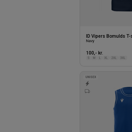
3XL
4XL
5XL
4XS
ID Vipers Bomulds T-s
Navy
100,- kr.
S
M
L
XL
2XL
3XL
UNISEX