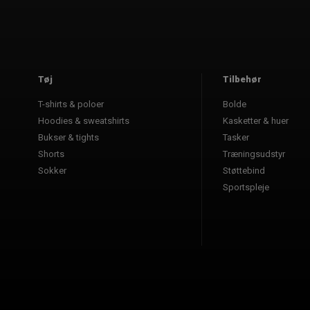
Tøj
Tilbehør
T-shirts & poloer
Bolde
Hoodies & sweatshirts
Kasketter & huer
Bukser & tights
Tasker
Shorts
Træningsudstyr
Sokker
Støttebind
Sportspleje