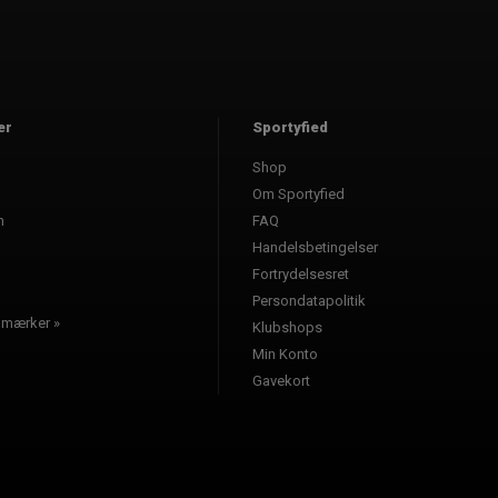
er
Sportyfied
Shop
Om Sportyfied
n
FAQ
Handelsbetingelser
Fortrydelsesret
Persondatapolitik
e mærker »
Klubshops
Min Konto
Gavekort