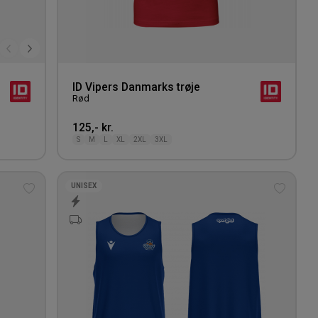
ID Vipers Danmarks trøje
Rød
125,- kr.
S
M
L
XL
2XL
3XL
UNISEX
Tilføj
Tilføj
til
til
ønskeliste
ønskeli