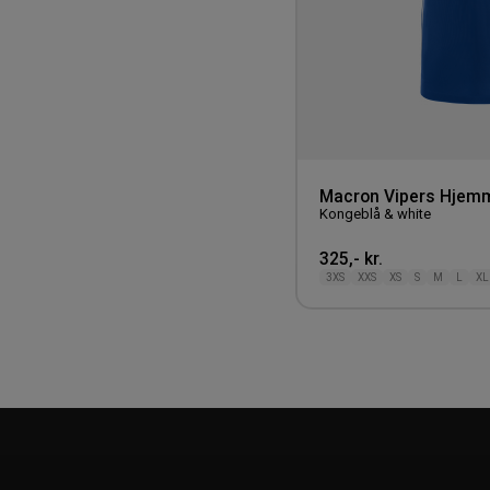
Macron Vipers Hjem
Kongeblå & white
325,- kr.
3XS
XXS
XS
S
M
L
XL