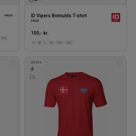
ID Vipers Bomulds T-shirt
Hvid
100,- kr.
4XL
S
M
L
XL
2XL
3XL
UNISEX
Tilføj
Tilføj
til
til
ønskeliste
ønskeli