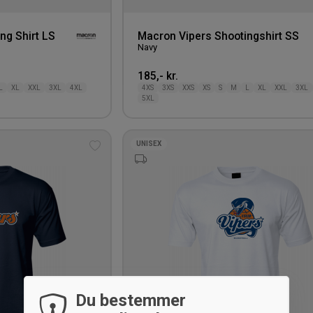
ng Shirt LS
Macron Vipers Shootingshirt SS
Navy
185,- kr.
L
XL
XXL
3XL
4XL
4XS
3XS
XXS
XS
S
M
L
XL
XXL
3XL
5XL
UNISEX
Tilføj
til
ønskeliste
Du bestemmer