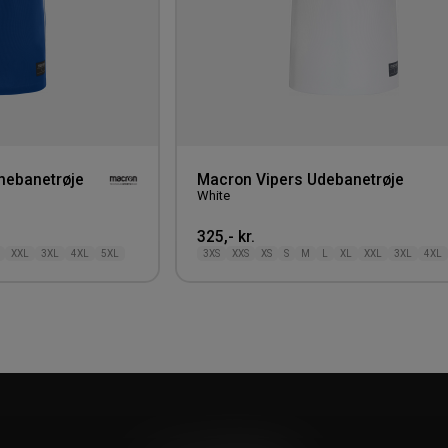
mebanetrøje
Macron Vipers Udebanetrøje
White
325,- kr.
XXL
3XL
4XL
5XL
3XS
XXS
XS
S
M
L
XL
XXL
3XL
4XL