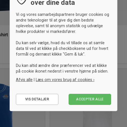
over dine data
Vi og vores samarbejdspartnere bruger cookies og
andre teknologier til at give dig den bedste
oplevelse, samt til anonym statistik og udvælge
hvilke produkter vi markedsfører.
hirt
ID Vipers Bomulds T-shirt
Hvid
Du kan selv vælge, hvad du vil tillade os at samle
data til ved at klikke på checkboksene ud for hvert
100,- kr.
formål og dernæst klikke "Gem & luk".
S
M
L
XL
2XL
3XL
Du kan altid ændre dine præferencer ved at klikke
på cookie ikonet nederst i venstre hjørne på siden.
UNISEX
Tilføj
Afvis alle
|
Læs om vores brug af cookies ›
til
ønskeliste
Nødvendige
VIS DETALJER
ACCEPTER ALLE
Statistiske
Marketing