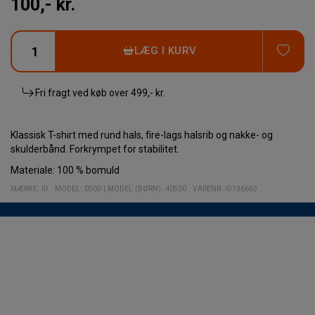
100,- kr.
TIL
LÆG I KURV
Fri fragt ved køb over
499,- kr.
Klassisk T-shirt med rund hals, fire-lags halsrib og nakke- og
skulderbånd. Forkrympet for stabilitet.
Materiale: 100 % bomuld
MÆRKE:
ID
MODEL
:
0500
|
MODEL (BØRN): 40500
VARENR
:
ID136663