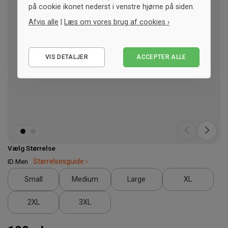
på cookie ikonet nederst i venstre hjørne på siden.
Afvis alle
|
Læs om vores brug af cookies ›
Nødvendige
VIS DETALJER
ACCEPTER ALLE
Statistiske
Marketing
Vælg Størrelse
ID Men
Størrelsesguide ›
Small
Medium
Large
XL
2XL
3XL