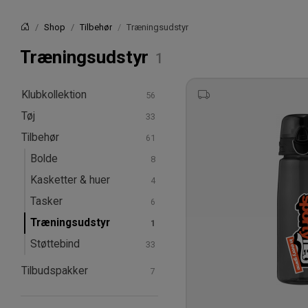
Shop
Tilbehør
Træningsudstyr
Forside
Træningsudstyr
Klubkollektion
Tøj
Tilbehør
T-shirts & poloer
Hoodies & sweatshirts
Bolde
Bukser & tights
Kasketter & huer
Shorts
Tasker
Sokker
Træningsudstyr
Støttebind
Tilbudspakker