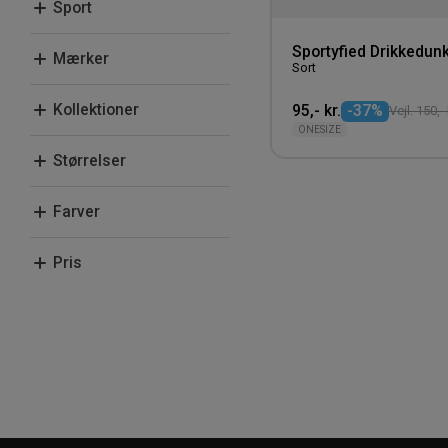
Sport
Fritid
Sportyfied Drikkedun
Mærker
Sort
Sportyfied
Kollektioner
95,- kr.
-37%
Vejl. 150,- 
ONESIZE
Fodboldgrej man
Størrelser
glemmer
One Size
Farver
Sort
Pris
50-100 kr.