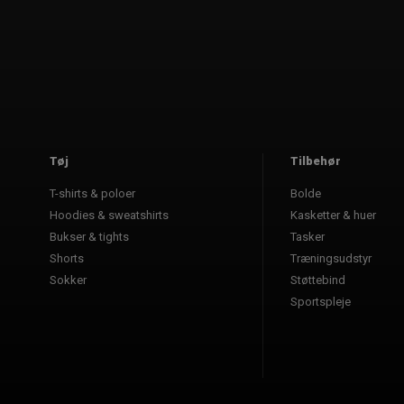
Tøj
Tilbehør
T-shirts & poloer
Bolde
Hoodies & sweatshirts
Kasketter & huer
Bukser & tights
Tasker
Shorts
Træningsudstyr
Sokker
Støttebind
Sportspleje