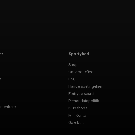
er
Sportyfied
Shop
Om Sportyfied
n
FAQ
Handelsbetingelser
Fortrydelsesret
Persondatapolitik
e mærker »
Klubshops
Min Konto
Gavekort