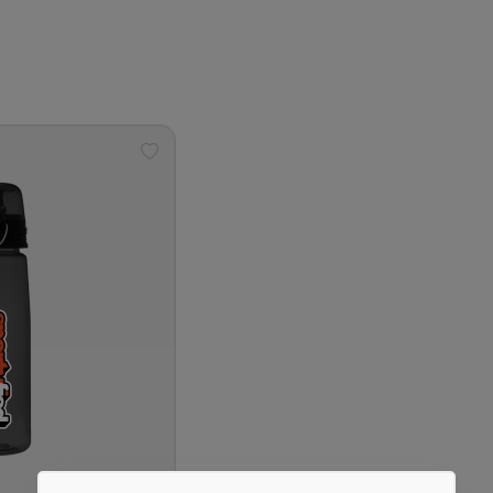
Tilføj
til
ønskeliste