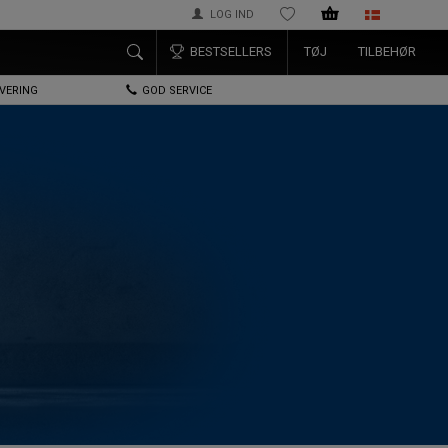
LOG IND
ØNSKELISTE
BESTSELLERS
TØJ
TILBEHØR
EVERING
GOD SERVICE