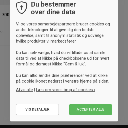
Du bestemmer
over dine data
k 700 ml
Vi og vores samarbejdspartnere bruger cookies og
andre teknologier til at give dig den bedste
kr.
oplevelse, samt til anonym statistik og udvælge
hvilke produkter vi markedsfører.
Du kan selv vælge, hvad du vil tillade os at samle
data til ved at klikke på checkboksene ud for hvert
formål og dernæst klikke "Gem & luk".
Du kan altid ændre dine præferencer ved at klikke
på cookie ikonet nederst i venstre hjørne på siden.
Afvis alle
|
Læs om vores brug af cookies ›
Nødvendige
VIS DETALJER
ACCEPTER ALLE
Statistiske
Marketing