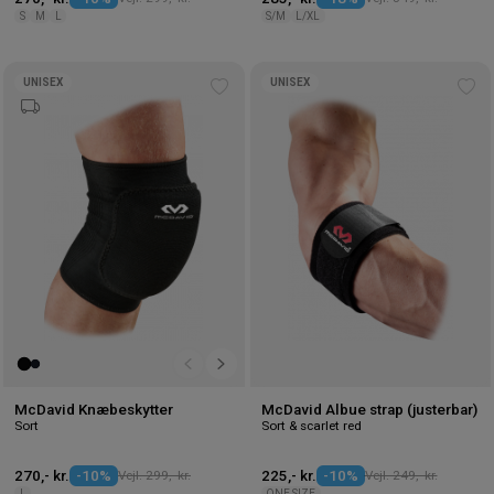
S
M
L
S/M
L/XL
UNISEX
UNISEX
Tilføj
Tilf
til
til
ønskeliste
øns
McDavid Knæbeskytter
McDavid Albue strap (justerbar)
Sort
Sort & scarlet red
270,- kr.
-10%
Vejl. 299,- kr.
225,- kr.
-10%
Vejl. 249,- kr.
L
ONE SIZE