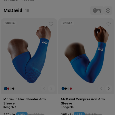
Forside
McDavid
UNISEX
UNISEX
Tilføj
Tilf
til
til
ønskeliste
øns
McDavid Hex Shooter Arm
McDavid Compression Arm
Sleeve
Sleeve
Kongeblå
Kongeblå
270,- kr.
-10%
Vejl. 299,- kr.
285,- kr.
-18%
Vejl. 349,- kr.