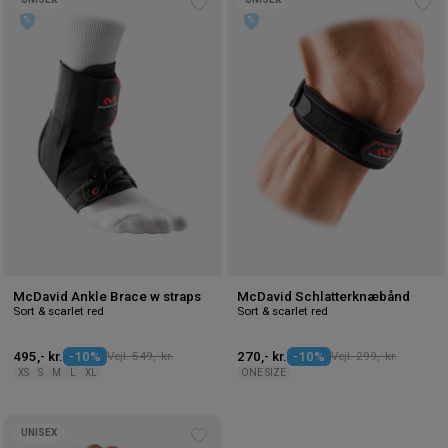
Tilføj
Tilf
til
til
ønskeliste
øns
McDavid Ankle Brace w straps
McDavid Schlatterknæbånd
Sort & scarlet red
Sort & scarlet red
495,- kr.
-10%
Vejl. 549,- kr.
270,- kr.
-10%
Vejl. 299,- kr.
XS
S
M
L
XL
ONE SIZE
UNISEX
Tilføj