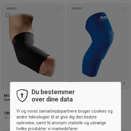
UNISEX
UNISEX
Tilføj
Tilf
til
til
ønskeliste
øns
Du bestemmer
McDavid Elastisk albue støtte
McDavid Hex Leg Sleeve
over dine data
Sort & scarlet red
Kongeblå
Vi og vores samarbejdspartnere bruger cookies og
180,- kr.
-10%
Vejl. 199,- kr.
405,- kr.
-10%
Vejl. 449,- kr.
andre teknologier til at give dig den bedste
S
M
L
XL
S
M
L
XL
oplevelse, samt til anonym statistik og udvælge
hvilke produkter vi markedsfører.