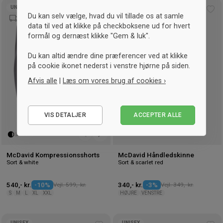
UNISEX
UNISEX
Tilføj
Tilf
Du kan selv vælge, hvad du vil tillade os at samle
til
til
data til ved at klikke på checkboksene ud for hvert
ønskeliste
øns
formål og dernæst klikke "Gem & luk".
Du kan altid ændre dine præferencer ved at klikke
på cookie ikonet nederst i venstre hjørne på siden.
Afvis alle
|
Læs om vores brug af cookies ›
Nødvendige
VIS DETALJER
ACCEPTER ALLE
Statistiske
Marketing
McDavid Kompressionsshorts
McDavid Håndledskinne
Sort & white
Sort & scarlet red
540,- kr.
-10%
Vejl. 599,- kr.
340,- kr.
-3%
Vejl. 349,- kr.
S
M
L
XL
XXL
HØJRE
VENSTRE
UNISEX
UNISEX