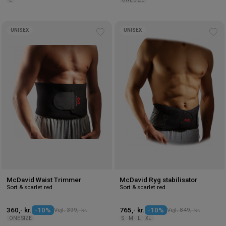
UNISEX
UNISEX
Tilføj
Tilf
til
til
ønskeliste
øns
McDavid Waist Trimmer
McDavid Ryg stabilisator
Sort & scarlet red
Sort & scarlet red
360,- kr.
-10%
Vejl. 399,- kr.
765,- kr.
-10%
Vejl. 849,- kr.
ONE SIZE
S
M
L
XL