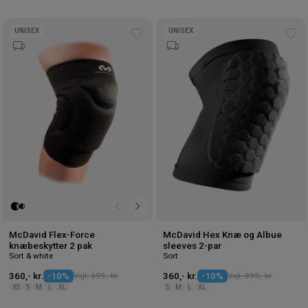
UNISEX
UNISEX
Tilføj
Tilf
til
til
ønskeliste
øns
McDavid Flex-Force
McDavid Hex Knæ og Albue
knæbeskytter 2 pak
sleeves 2-par
Sort & white
Sort
360,- kr.
-10%
Vejl. 399,- kr.
360,- kr.
-10%
Vejl. 399,- kr.
XS
S
M
L
XL
S
M
L
XL