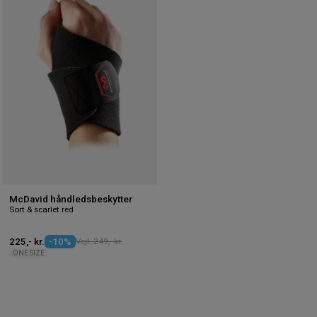
til
ønskeliste
McDavid håndledsbeskytter
Sort & scarlet red
225,- kr.
-10%
Vejl. 249,- kr.
ONE SIZE