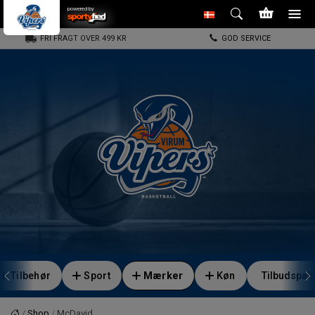
powered by
FRI FRAGT OVER 499 KR
GOD SERVICE
Tilbehør
Sport
Mærker
Køn
Tilbudspak
Shop
McDavid