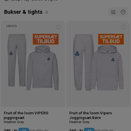
Forside
Bukser & tights
UNISEX
Tilføj
Tilf
til
til
ønskeliste
øns
Fruit of the loom VIPERS
Fruit of the loom Vipers
joggingsæt
Joggingsæt Børn
Heather Grey
Heather Grey
385,- kr.
-4%
Vejl. 400,- kr.
360,- kr.
-4%
Vejl. 375,- kr.