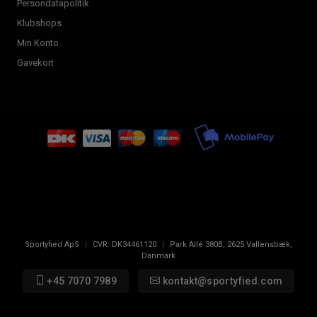
Persondatapolitik
Klubshops
Min Konto
Gavekort
Sportyfied ApS
|
CVR:
DK34461120
|
Park Allé 380B
,
2625
Vallensbæk,
Danmark
+45 7070 7989
kontakt@sportyfied.com