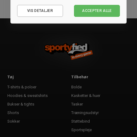
Nødvendige
VIS DETALJER
ACCEPTER ALLE
Statistiske
Marketing
Tøj
Tilbehør
T-shirts & poloer
Bolde
Hoodies & sweatshirts
Kasketter & huer
Bukser & tights
Tasker
Shorts
Træningsudstyr
Sokker
Støttebind
Sportspleje