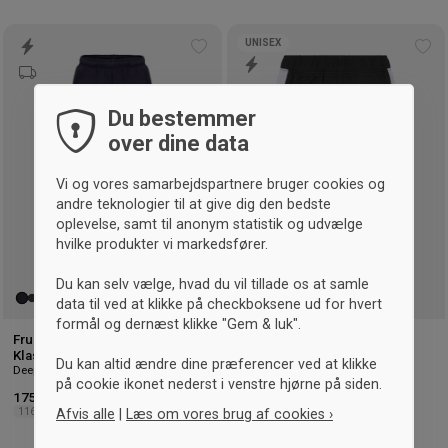
UNISEX
Tilføj
Tilf
til
til
ønskeliste
øns
Du bestemmer
over dine data
Vi og vores samarbejdspartnere bruger cookies og
andre teknologier til at give dig den bedste
oplevelse, samt til anonym statistik og udvælge
hvilke produkter vi markedsfører.
Du kan selv vælge, hvad du vil tillade os at samle
data til ved at klikke på checkboksene ud for hvert
formål og dernæst klikke "Gem & luk".
Fruit of the loom Vipers
Sportyfied Vipers Baby/Mini
Klassiske joggingbukser børn
Bukser
Du kan altid ændre dine præferencer ved at klikke
Deep Navy
Sort & hvid
på cookie ikonet nederst i venstre hjørne på siden.
175,- kr.
125,- kr.
Afvis alle
|
Læs om vores brug af cookies ›
116
128
140
152
164
0/6
6/12
12/18
18/24
24/36