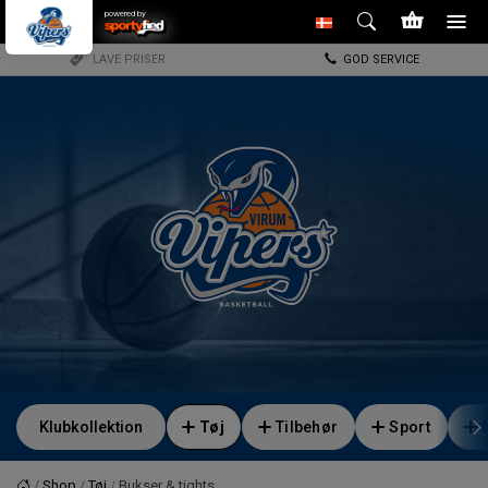
powered by
LAVE PRISER
GOD SERVICE
Klubkollektion
Tøj
Tilbehør
Sport
Shop
Tøj
Bukser & tights