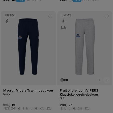
UNISEX
UNISEX
Tilføj
Tilf
til
til
ønskeliste
øns
Macron Vipers Træningsbukser
Fruit of the loom VIPERS
Navy
Klassiske joggingbukser
Grå
335,- kr.
200,- kr.
3XS
XXS
XS
S
M
L
XL
XXL
3XL
S
M
L
XL
2XL
3XL