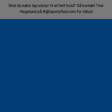
Skal du købe tøj/udstyr til et helt hold? Så kontakt Tine
Vipers Basic Bomulds
Hegelund på th@sportyfied.com for tilbud
Hoodie
Hvid
Clique
Tøj
Tilbehør
T-shirts & poloer
Bolde
Hoodies & sweatshirts
Kasketter & huer
Bukser & tights
Tasker