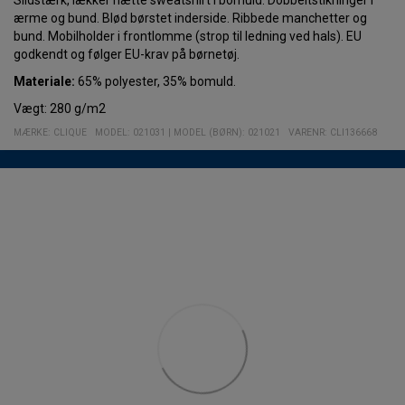
ærme og bund. Blød børstet inderside. Ribbede manchetter og
bund. Mobilholder i frontlomme (strop til ledning ved hals). EU
godkendt og følger EU-krav på børnetøj.
Materiale:
65% polyester, 35% bomuld.
Vægt: 280 g/m2
MÆRKE:
CLIQUE
MODEL
:
021031
|
MODEL (BØRN): 021021
VARENR
:
CLI136668