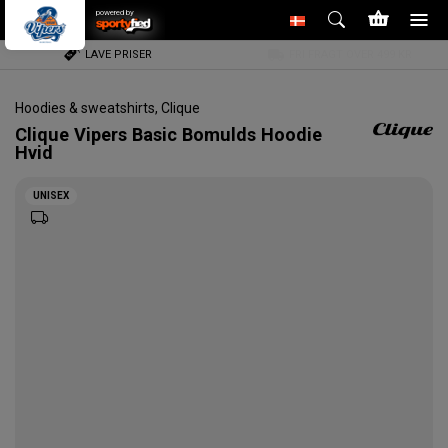
powered by
LAVE PRISER
FRI FRAGT OVER 499 KR
Hoodies & sweatshirts
,
Clique
Clique
Vipers Basic Bomulds Hoodie
Hvid
UNISEX