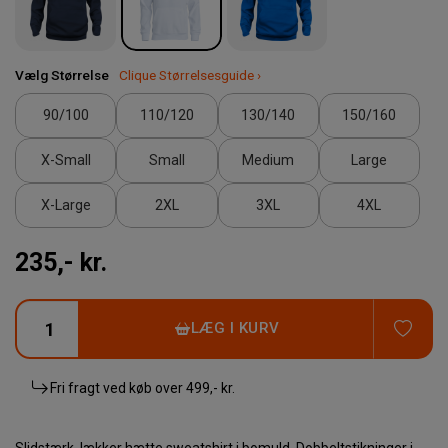
Vælg Størrelse
Clique Størrelsesguide ›
90/100
110/120
130/140
150/160
X-Small
Small
Medium
Large
X-Large
2XL
3XL
4XL
235,- kr.
TIL
LÆG I KURV
Fri fragt ved køb over
499,- kr.
Slidstærk, lækker hætte sweatshirt i bomuld. Dobbeltstikninger i