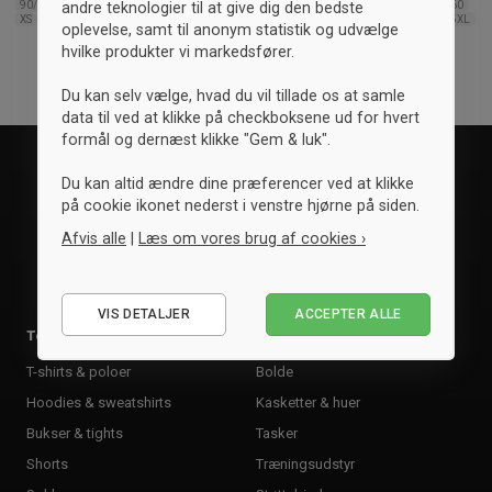
andre teknologier til at give dig den bedste
90/100
110/120
130/140
150/160
90/100
110/120
130/140
150/160
XS
S
M
L
XL
2XL
3XL
4XL
5XL
XS
S
M
L
XL
2XL
3XL
4XL
5XL
oplevelse, samt til anonym statistik og udvælge
hvilke produkter vi markedsfører.
Du kan selv vælge, hvad du vil tillade os at samle
data til ved at klikke på checkboksene ud for hvert
formål og dernæst klikke "Gem & luk".
Du kan altid ændre dine præferencer ved at klikke
på cookie ikonet nederst i venstre hjørne på siden.
Afvis alle
|
Læs om vores brug af cookies ›
Nødvendige
VIS DETALJER
ACCEPTER ALLE
Statistiske
Tøj
Tilbehør
Marketing
T-shirts & poloer
Bolde
Hoodies & sweatshirts
Kasketter & huer
Bukser & tights
Tasker
Shorts
Træningsudstyr