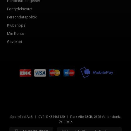
Handelsbetingelser
Fortrydelsesret
Persondatapolitik
Klubshops
Min Konto
Gavekort
Sportyfied ApS
|
CVR:
DK34461120
|
Park Allé 380B
,
2625
Vallensbæk,
Danmark