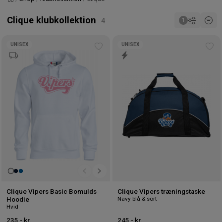
Forside
Clique klubkollektion
UNISEX
UNISEX
Tilføj
Tilf
til
til
ønskeliste
øns
Clique Vipers Basic Bomulds
Clique Vipers træningstaske
Navy blå & sort
Hoodie
Hvid
235,- kr.
245,- kr.