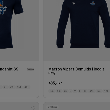
ngshirt SS
Macron Vipers Bomulds Hoodie
Navy
435,- kr.
L
XL
XXL
3XL
4XL
3XS
XXS
XS
S
M
L
XL
XXL
3XL
4XL
UNISEX