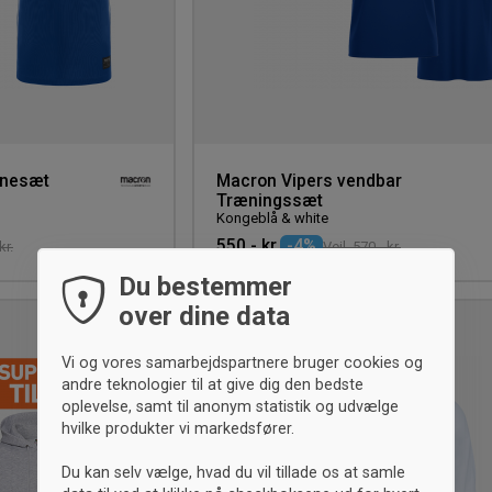
anesæt
Macron Vipers vendbar
Træningssæt
Kongeblå & white
550,- kr.
-4%
kr.
Vejl. 570,- kr.
Du bestemmer
over dine data
UNISEX
Tilføj
til
Vi og vores samarbejdspartnere bruger cookies og
ønskeliste
andre teknologier til at give dig den bedste
oplevelse, samt til anonym statistik og udvælge
hvilke produkter vi markedsfører.
Du kan selv vælge, hvad du vil tillade os at samle