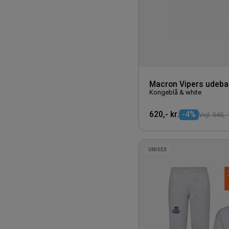
Macron Vipers udeb
Kongeblå & white
620,- kr.
-4%
Vejl. 645,- 
UNISEX