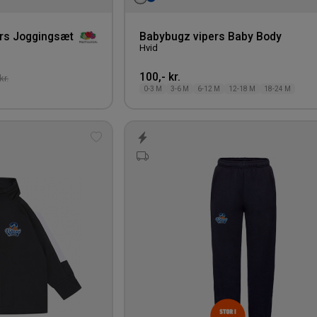
ers Joggingsæt
Babybugz vipers Baby Body
Hvid
100,- kr.
kr.
0-3 M
3-6 M
6-12 M
12-18 M
18-24 M
Tilføj
til
ønskeliste