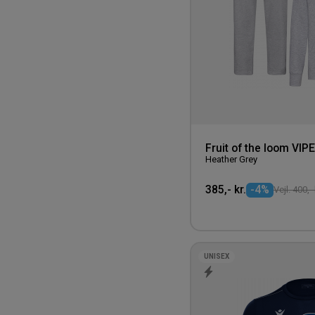
Fruit of the loom VI
Heather Grey
385,- kr.
-4%
Vejl. 400,- 
UNISEX