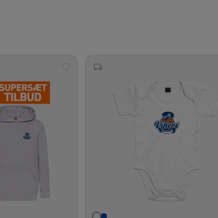
Tilføj
til
ønskeliste