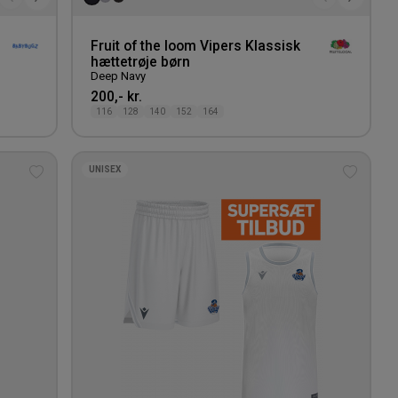
Fruit of the loom Vipers Klassisk
hættetrøje børn
Deep Navy
200,- kr.
116
128
140
152
164
UNISEX
Tilføj
Tilføj
til
til
ønskeliste
ønskeli