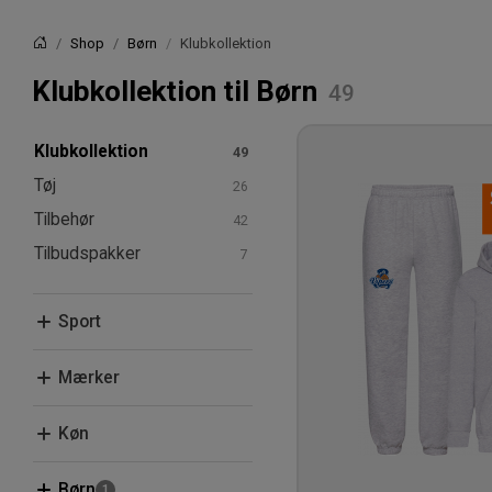
Shop
Børn
Klubkollektion
Forside
Klubkollektion til Børn
Klubkollektion
Tøj
Tilbehør
T-shirts & poloer
Tilbudspakker
Hoodies & sweatshirts
Kasketter & huer
Bukser & tights
Tasker
Sport
Shorts
Støttebind
Sokker
Basketball
Mærker
Fritid
Clique
Køn
Joma
Kvinder
Børn
Macron