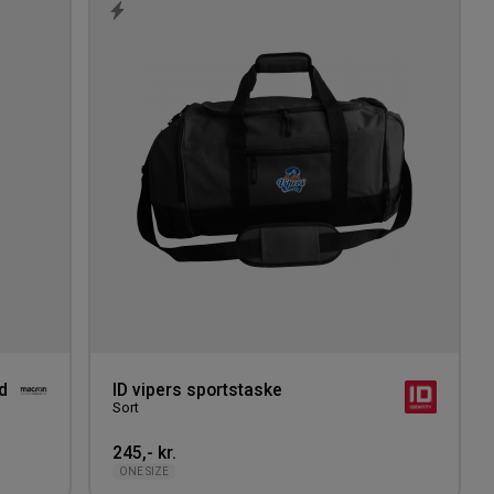
Tilføj
Tilføj
til
til
ønskeliste
ønskeli
d
ID vipers sportstaske
Sort
245,- kr.
ONE SIZE