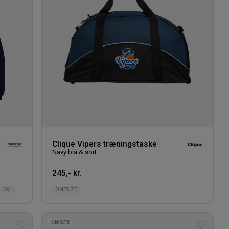
Clique Vipers træningstaske
Navy blå & sort
245,- kr.
5XL
ONESIZE
UNISEX