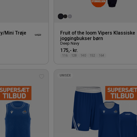
y/Mini Trøje
Fruit of the loom Vipers Klassiske
joggingbukser børn
Deep Navy
175,- kr.
116
128
140
152
164
UNISEX
Tilføj
til
ønskeliste