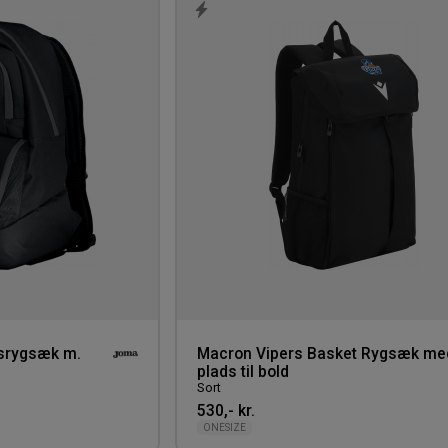
Tilføj
til
ønskeliste
srygsæk m.
Macron Vipers Basket Rygsæk me
plads til bold
Sort
530,- kr.
ONESIZE