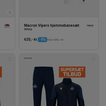
Macron Vipers hjemmebanesæt
White
620,- kr.
-4%
Vejl. 645,- kr.
UNISEX
Tilføj
Tilføj
til
til
ønskeliste
ønskeli