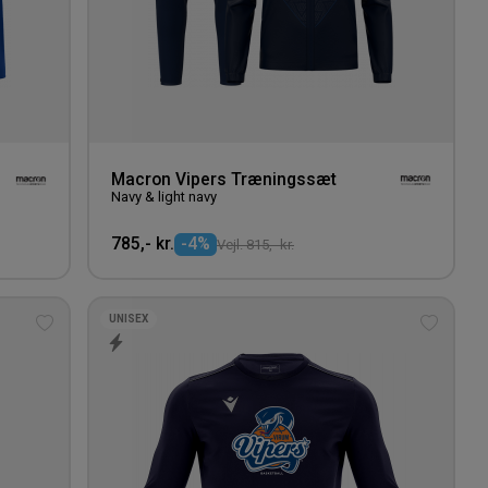
Macron Vipers Træningssæt
Navy & light navy
785,- kr.
-4%
Vejl. 815,- kr.
UNISEX
Tilføj
Tilføj
til
til
ønskeliste
ønskeli