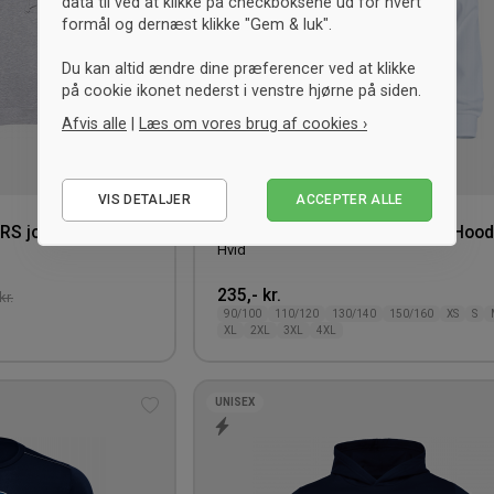
data til ved at klikke på checkboksene ud for hvert
formål og dernæst klikke "Gem & luk".
Du kan altid ændre dine præferencer ved at klikke
på cookie ikonet nederst i venstre hjørne på siden.
Afvis alle
|
Læs om vores brug af cookies ›
Nødvendige
VIS DETALJER
ACCEPTER ALLE
Statistiske
PERS joggingsæt
Clique Vipers Basic Bomulds Hood
Marketing
Hvid
235,- kr.
kr.
90/100
110/120
130/140
150/160
XS
S
XL
2XL
3XL
4XL
UNISEX
Tilføj
til
ønskeliste