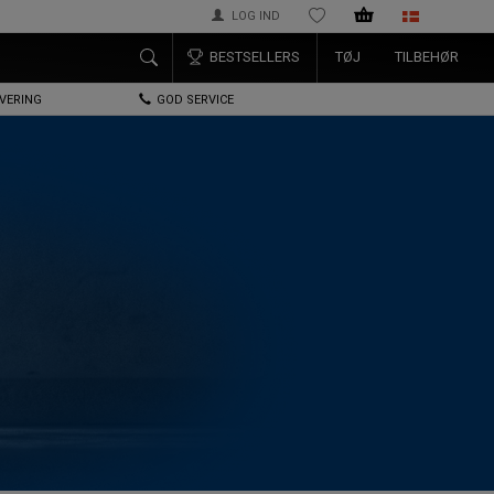
LOG IND
ØNSKELISTE
BESTSELLERS
TØJ
TILBEHØR
EVERING
GOD SERVICE